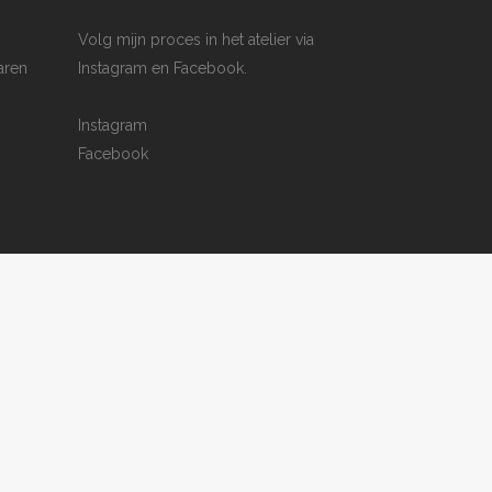
Volg mijn proces in het atelier via
aren
Instagram en Facebook.
Instagram
Facebook