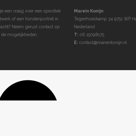
je een vraag over een specifiek
Marein Konijn
twerk of een hondenportret in
Tegenhoeskamp 34 9751 WP H
acht? Neem gerust contact op
Nederland
 de mogelijkheden.
T:
06 15098175
E:
contact@mareinkonijn.nl