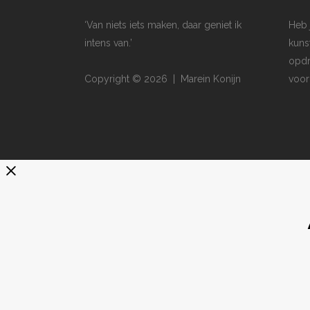
‘Van niets iets maken, daar geniet ik
Heb 
intens van.’
kuns
opdr
Copyright © 2026 | Marein Konijn
voor