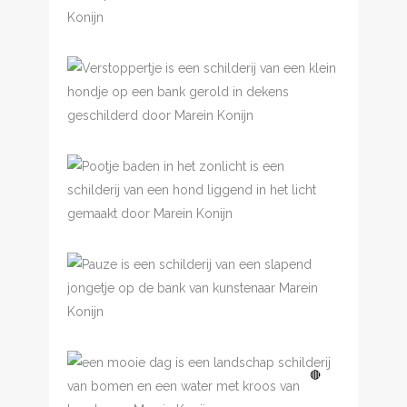
Verstoppertje
€
875.00
Pootje baden in het
zonlicht
Pauze
Een mooie dag
🔴