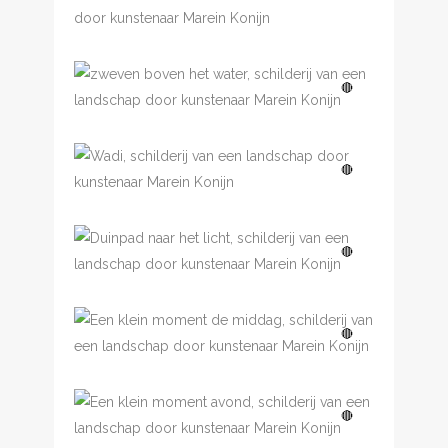
Overbrugging
€
350.00
Zweven boven het water
🔴
Wadi
🔴
Duinpad naar het licht
🔴
Een klein moment, de
🔴
middag
Een klein moment,
🔴
avond