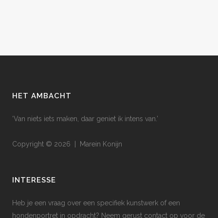
HET AMBACHT
‘Van niets iets maken, daar geniet ik intens van.’
Copyright © 2026 | Marein Konijn
INTERESSE
Heb je een vraag over een specifiek kunstwerk of een
hondenportret in opdracht? Neem gerust contact op voor de