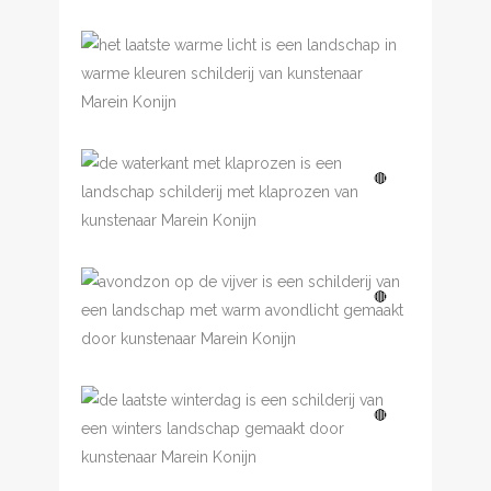
Het laatste warme licht
€
3,500.00
Waterkant met
🔴
klaprozen
Avondlicht op de vijver
🔴
De laatste winterdag
🔴