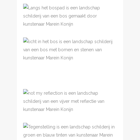
Langs het bospad
€
850.00
Licht in het bos
€
850.00
De mist
trekt op
Not my refelction
€
950.00
€
3,500.00
Tegenstelling