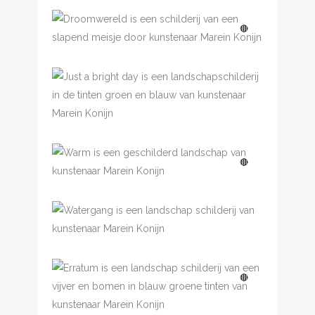
Droomwereld
🔴
Just a bright day
€
2,750.00
Warm
🔴
Watergang
€
2,500.00
Erratum
🔴