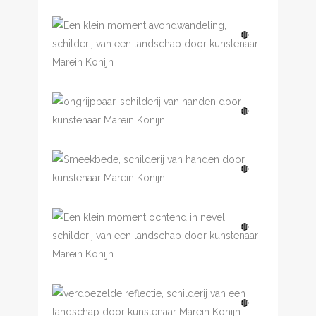
Een klein moment,
🔴
avondwandeling
Ongrijpbaar
🔴
Smeekbede
🔴
Een klein moment,
🔴
ochtend in nevel
Verdoezelde reflectie
🔴