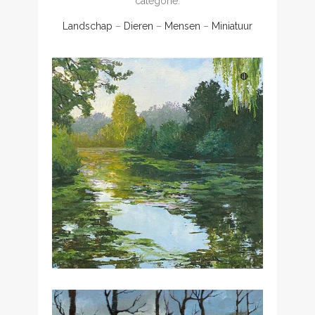
categorie.
Landschap
–
Dieren
–
Mensen
–
Miniatuur
🔴
Licht na schaduw