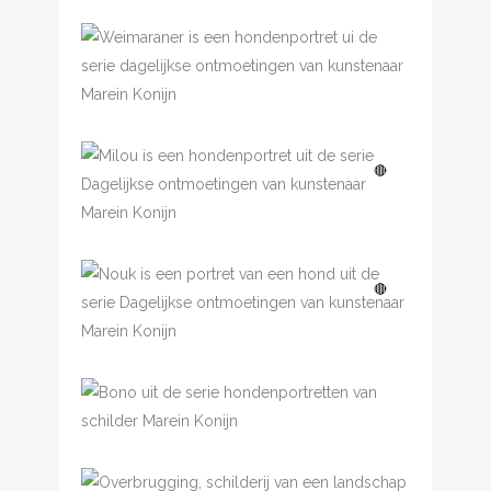
Dagelijkse
€
350.00
ontmoetingen,
Weimaraner
Dagelijkse
€
350.00
🔴
ontmoetingen, Milou
Dagelijkse
🔴
ontmoetingen, Nouk
Dagelijkse
ontmoetingen, Bono