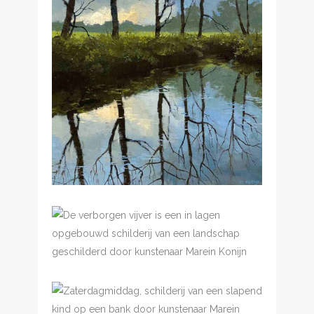
Lucht en water
€
650.00
De verborgen vijver
€
2,750.00
Zaterdagmiddag