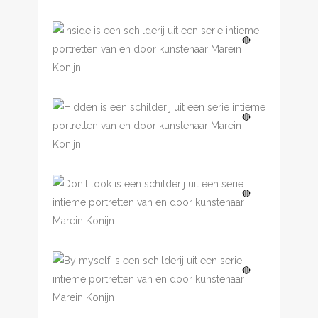
Inside
🔴
Hidden
🔴
Don’t look
🔴
By myself
🔴