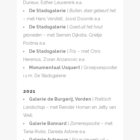
Durieux, Esther Leuvenink e.a.
De Stadsgalerie
|
Buiten, daar gebeurt het
– met Hans Versfelt, Joost Doornik e.a.
De Stadsgalerie
|
Goed uit het hout
gesneden
– met Siemen Dijkstra, Grietje
Postma e.a.
De Stadsgalerie
|
Fris
– met Chris
Herenius, Zoran Arizanovic e.a.
Monumentaal Usquert
| Groepsexpositie
i.s.m. De Stadsgalerie
2021
Galerie de Burgerij, Vorden
|
Poëtisch
Landschap
– met Reinder Homan en Jetty van
Well
Galerie Bonnard
|
Zomerexpositie
– met
Tania Rivilis, Daniela Astone e.a.
Galerie Autrevue
|
Sla je vleugels uit
–