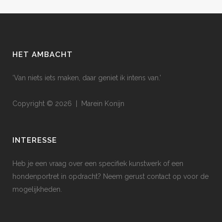
HET AMBACHT
‘Van niets iets maken, daar geniet ik intens van.’
Copyright © 2026 | Marein Konijn
INTERESSE
Heb je een vraag over een specifiek kunstwerk of een
hondenportret in opdracht? Neem gerust contact op voor de
mogelijkheden.