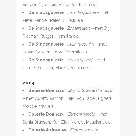
Simeon Nijenhuis, Hinke Posthuma e.a.
De Stadsgalerie
|
Herfstexpositie
– met
Pieter Pander, Peter Durieux e.a.
De Stadsgalerie
|
Zomersalon
– met Stijn
Rietman, Rutger Hiemstra e.a.
De Stadsgalerie
|
Klein maar fijn
– met
Edwin Grissen, Joost Doornik e.a.
De Stadsgalerie
|
Focus op verf
– met
Jannes Koetsier, Magna Postma e.a.
2024
Galerie Bonnard
|
40 jaar Galerie Bonnard
– met Adolfo Ramon, Heidi von Faber, Egbert
Modderman e.a.
Galerie Bonnard
|
Zomerkriebels
– met
Sonja Brussen, Ken Zier, Margot Maaskant e.a.
Galerie Autrevue
|
Winterexpositie