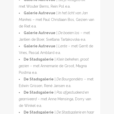
met Wouter Berns, Rein Pol e.a.
Galerie Autrevue
|
In het licht van Jan
Mankes
– met Paul Christiaan Bos, Gezien van
de Riet e.a.
Galerie Autrevue
|
De boeien los
– met
Jantien de Boer, Svetlana Tartakovska e.a.
Galerie Autrevue
|
Lente
– met Gerrit de
Vries, Pascal Amblard e.a.
De
Stadsgalerie
|
Klein bekeken, groot
gezien
– met Annemarie de Groot, Magna
Postma e.a.
De Stadsgalerie
|
De Bourgondiërs
– met
Edwin Grissen, René Jansen e.a.
De Stadsgalerie
|
Pas afgestudeerd en
gearriveerd
– met Anne Mensinga, Dorry van
de Winkel e.a.
De Stadsgalerie
|
De Stadsgalerie en haar