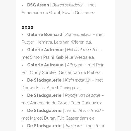
DSG Assen
|
Buiten schilderen
– met
Annemarie de Groot, Edwin Grissen e.a.
2022
Galerie Bonnard
|
Zomerkriebels
– met
Rutger Hiemstra, Lars van Wieren e.a.
Galerie Autrevue
|
Het licht meester
–
met Simon Pasini, Gabriëlle Westra e.a.
Galerie Autrevue
|
Allegorie
– met Rein
Pol, Cindy Sprokel, Gezien van de Riet e.a.
De Stadsgalerie
|
Klein maar fijn
– met
Douwe Elias, Albert Geving e.a.
De Stadsgalerie
|
Rondje van de zaak
–
met Annemarie de Groot, Peter Durieux e.a.
De Stadsgalerie
|
Zee, lucht en strand
–
met Marcel Duran, Flip Gaasendam e.a.
De Stadsgalerie
|
Jubileum
– met Peter