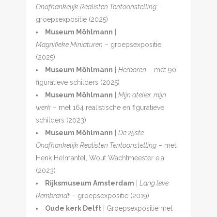
Onafhankelijk Realisten Tentoonstelling
–
groepsexpositie (2025)
Museum Möhlmann
|
Magnifieke
Miniaturen
– groepsexpositie
(2025)
Museum Möhlmann
|
Herboren
– met 90
figuratieve schilders (2025)
Museum Möhlmann
|
Mijn atelier, mijn
werk
– met 164 realistische en figuratieve
schilders (2023)
Museum Möhlmann
|
De 25ste
Onafhankelijk Realisten Tentoonstelling
– met
Henk Helmantel, Wout Wachtmeester e.a.
(2023)
Rijksmuseum Amsterdam
|
Lang leve
Rembrandt
– groepsexpositie (2019)
Oude kerk Delft
| Groepsexpositie met