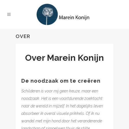
OVER
Over Marein Konijn
De noodzaak om te creëren
Schilderen is voor mij geen keuze, maar een
noodzaak. Het is een voortdurende zoektocht
naar de wereld in mijzelf. In het dagelijks leven
absorbeer ik overal visuele prikkels. Of ik nu
wandel met mijn hond door het veranderende
landschap of simpelweg thuis de stilte