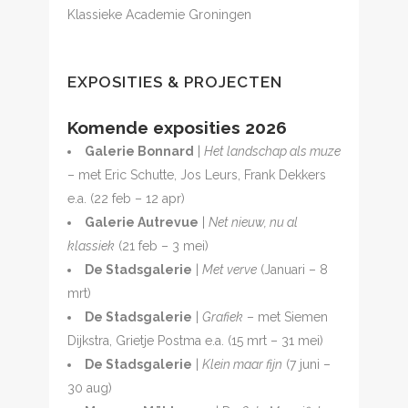
Klassieke Academie Groningen
EXPOSITIES & PROJECTEN
Komende exposities 2026
Galerie Bonnard
|
Het landschap als muze
– met Eric Schutte, Jos Leurs, Frank Dekkers
e.a. (22 feb – 12 apr)
Galerie Autrevue
|
Net nieuw, nu al
klassiek
(21 feb – 3 mei)
De Stadsgalerie
|
Met verve
(Januari – 8
mrt)
De Stadsgalerie
|
Grafiek
– met Siemen
Dijkstra, Grietje Postma e.a. (15 mrt – 31 mei)
De Stadsgalerie
|
Klein maar fijn
(7 juni –
30 aug)