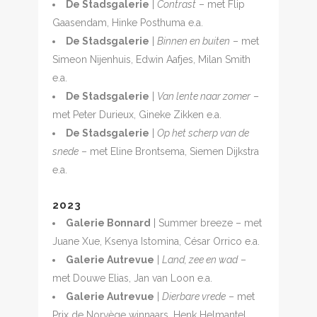
De Stadsgalerie
|
Contrast
– met Flip
Gaasendam, Hinke Posthuma e.a.
De Stadsgalerie
|
Binnen en buiten
– met
Simeon Nijenhuis, Edwin Aafjes, Milan Smith
e.a.
De Stadsgalerie
|
Van lente naar zomer
–
met Peter Durieux, Gineke Zikken e.a.
De Stadsgalerie
|
Op het scherp van de
snede
– met Eline Brontsema, Siemen Dijkstra
e.a.
2023
Galerie Bonnard
| Summer breeze – met
Juane Xue, Ksenya Istomina, César Orrico e.a.
Galerie Autrevue
|
Land, zee en wad
–
met Douwe Elias, Jan van Loon e.a.
Galerie Autrevue
|
Dierbare vrede
– met
Prix de Norvège winnaars, Henk Helmantel,