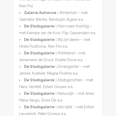
Rein Pol
Galerie Autrevue
|
Winterhart
– met
Gabrielle Westra, Randolph Algera e.a.
De Stadsgalerie
|
Klein maar krachtig
–
met Keimpe van de Kooi, Flip Gaasendam e.a.
De Stadsgalerie
|
Wij zijn dieren
– met
Hinke Posthuma, Rein Pol e.a.
De Stadsgalerie
|
Prikkelend
– met
Annemarie de Groot, Roelie Douw e.a.
De Stadsgalerie
|
Zomergasten
– met
Jannes Koetsier, Magna Postma e.a.
De Stadsgalerie
|
Stadsgezichten
– met
Hans Versfelt, Edwin Grissen e.a.
De Stadsgalerie
|
Natuurlijk
– met Anna-
Maria Vargiu, Elvira Dik e.a.
De Stadsgalerie
|
Aan tafel
– met Esther
Leuvenink, Peter Durieux e.a.