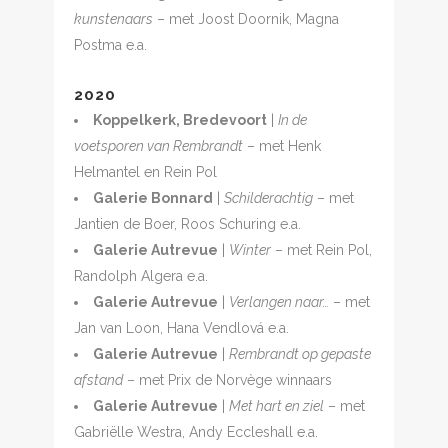
kunstenaars
– met Joost Doornik, Magna
Postma e.a.
2020
Koppelkerk, Bredevoort
|
In de
voetsporen van Rembrandt
– met Henk
Helmantel en Rein Pol
Galerie Bonnard
|
Schilderachtig
– met
Jantien de Boer, Roos Schuring e.a.
Galerie Autrevue
|
Winter
– met Rein Pol,
Randolph Algera e.a.
Galerie Autrevue
|
Verlangen naar…
– met
Jan van Loon, Hana Vendlová e.a.
Galerie Autrevue
|
Rembrandt op gepaste
afstand
– met Prix de Norvège winnaars
Galerie Autrevue
|
Met hart en ziel
– met
Gabriëlle Westra, Andy Eccleshall e.a.