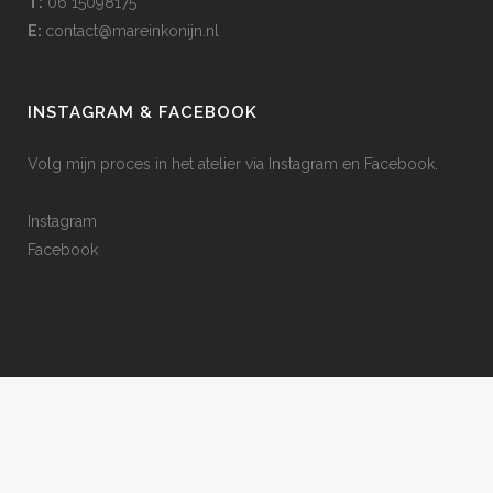
T:
06 15098175
E:
contact@mareinkonijn.nl
INSTAGRAM & FACEBOOK
Volg mijn proces in het atelier via Instagram en Facebook.
Instagram
Facebook