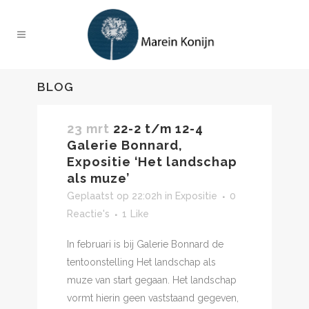
BLOG
23 mrt
22-2 t/m 12-4
Galerie Bonnard,
Expositie ‘Het landschap
als muze’
Geplaatst op 22:02h
in
Expositie
0
Reactie's
1
Like
In februari is bij Galerie Bonnard de
tentoonstelling Het landschap als
muze van start gegaan. Het landschap
vormt hierin geen vaststaand gegeven,