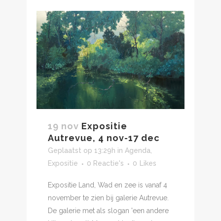
19 nov
Expositie
Autrevue, 4 nov-17 dec
Geplaatst op 13:29h
in
Agenda
,
Expositie
0 Reactie's
0
Likes
Expositie Land, Wad en zee is vanaf 4
november te zien bij galerie Autrevue.
De galerie met als slogan 'een andere