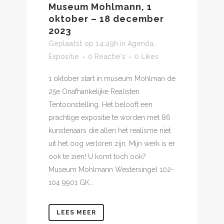
Museum Mohlmann, 1
oktober – 18 december
2023
Geplaatst op 14:49h
in
Agenda
,
Expositie
0 Reactie's
0
Likes
1 oktober start in museum Mohlman de
25e Onafhankelijke Realisten
Tentoonstelling. Het belooft een
prachtige expositie te worden met 86
kunstenaars die allen het realisme niet
uit het oog verloren zijn. Mijn werk is er
ook te zien! U komt toch ook?
Museum Mohlmann Westersingel 102-
104 9901 GK...
LEES MEER