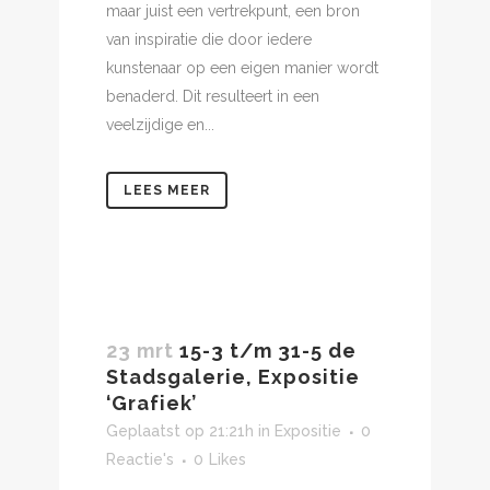
maar juist een vertrekpunt, een bron
van inspiratie die door iedere
kunstenaar op een eigen manier wordt
benaderd. Dit resulteert in een
veelzijdige en...
LEES MEER
23 mrt
15-3 t/m 31-5 de
Stadsgalerie, Expositie
‘Grafiek’
Geplaatst op 21:21h
in
Expositie
0
Reactie's
0
Likes