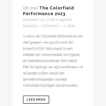
06 mei
The Colorfield
Performance 2023
Geplaatst op 13:18h
in
Agenda
,
Expositie
0 Reactie's
0
Likes
3 mei is de Colorfield Performance van
start gegaan: een groot Land-Art
project in Elst. Het project is een
initiatief van monumentaal vormgever
en beeldend kunstenaar Dirk Hakze.
Met de bijdrage van 455 kunstenaars uit
19 landen zullen vanuit een
gemeenschappelijk concept
individuele bijdragen samenvloeien...
LEES MEER