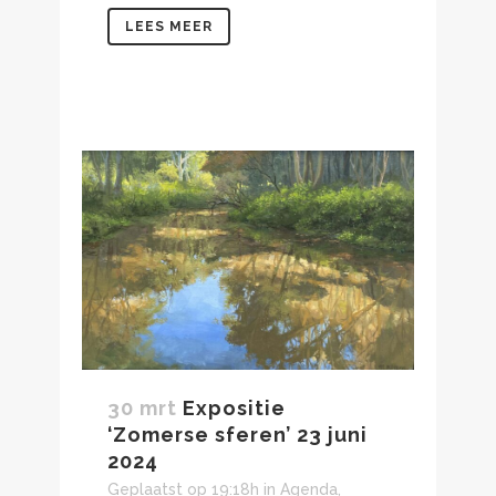
LEES MEER
30 mrt
Expositie
‘Zomerse sferen’ 23 juni
2024
Geplaatst op 19:18h
in
Agenda
,