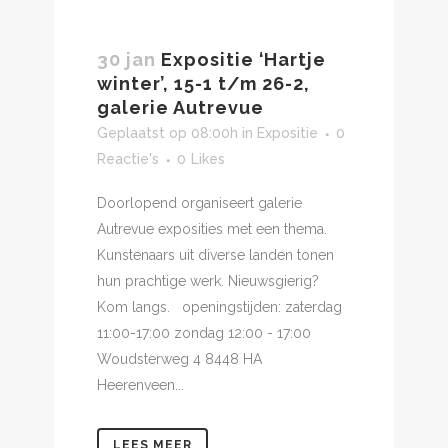
30 jan
Expositie ‘Hartje
winter’, 15-1 t/m 26-2,
galerie Autrevue
Geplaatst op 08:00h
in
Expositie
0
Reactie's
0
Likes
Doorlopend organiseert galerie
Autrevue exposities met een thema.
Kunstenaars uit diverse landen tonen
hun prachtige werk. Nieuwsgierig?
Kom langs. openingstijden: zaterdag
11:00-17:00 zondag 12:00 - 17:00
Woudsterweg 4 8448 HA
Heerenveen...
LEES MEER