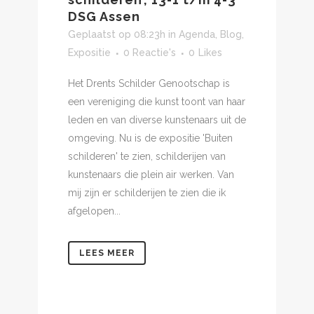
DSG Assen
Geplaatst op 08:23h
in
Agenda
,
Blog
,
Expositie
0 Reactie's
0
Likes
Het Drents Schilder Genootschap is
een vereniging die kunst toont van haar
leden en van diverse kunstenaars uit de
omgeving. Nu is de expositie 'Buiten
schilderen' te zien, schilderijen van
kunstenaars die plein air werken. Van
mij zijn er schilderijen te zien die ik
afgelopen...
LEES MEER