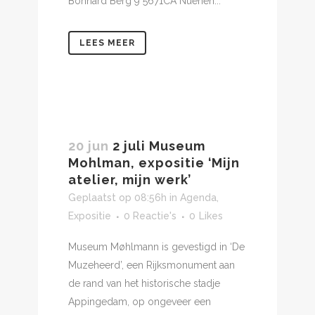
Bonnard Berg 9 5671CA Nuenen...
LEES MEER
20 jun
2 juli Museum
Mohlman, expositie ‘Mijn
atelier, mijn werk’
Geplaatst op 08:56h
in
Agenda
,
Expositie
0 Reactie's
0
Likes
Museum Møhlmann is gevestigd in ‘De
Muzeheerd’, een Rijksmonument aan
de rand van het historische stadje
Appingedam, op ongeveer een