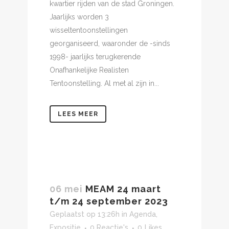
kwartier rijden van de stad Groningen.
Jaarlijks worden 3
wisseltentoonstellingen
georganiseerd, waaronder de -sinds
1998- jaarlijks terugkerende
Onafhankelijke Realisten
Tentoonstelling. Al met al zijn in...
LEES MEER
06 mei
MEAM 24 maart
t/m 24 september 2023
Geplaatst op 13:26h
in
Agenda
,
Expositie
0 Reactie's
0
Likes