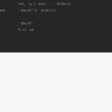
Volg mijn proces in het atelier via
aren
Instagram en Facebook.
Instagram
Facebook