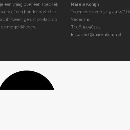
je een vraag over een specifiek
Marein Konijn
twerk of een hondenportret in
Tegenhoeskamp 34 9751 WP H
acht? Neem gerust contact op
Nederland
 de mogelijkheden.
T:
06 15098175
E:
contact@mareinkonijn.nl