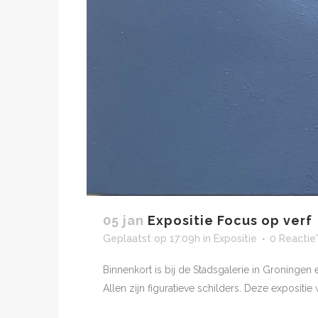
05 jan
Expositie Focus op verf
Geplaatst op 17:09h
in
Expositie
0 Reactie
Binnenkort is bij de Stadsgalerie in Groningen
Allen zijn figuratieve schilders. Deze expositie 