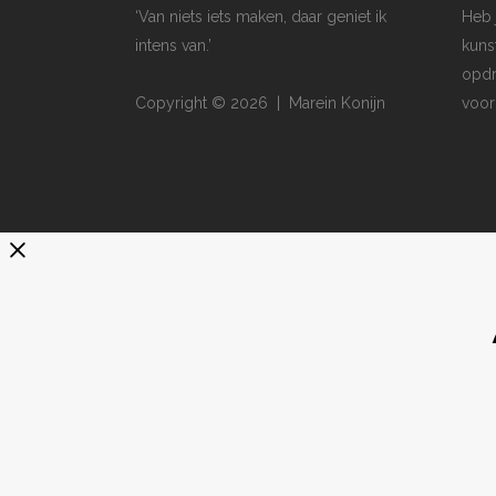
‘Van niets iets maken, daar geniet ik
Heb 
intens van.’
kuns
opdr
Copyright © 2026 | Marein Konijn
voor