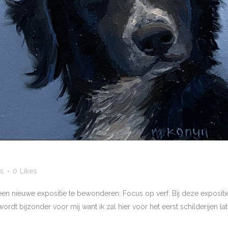
's
0
Likes
 een nieuwe expositie te bewonderen: Focus op verf. Bij deze expositie
wordt bijzonder voor mij want ik zal hier voor het eerst schilderijen late