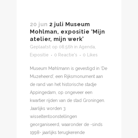
20 jun
2 juli Museum
Mohlman, expositie ‘Mijn
atelier, mijn werk’
Geplaatst op 08:56h
in
Agenda
,
Expositie
0 Reactie's
0
Likes
Museum Møhlmann is gevestigd in ‘De
Muzeheerd’, een Rijksmonument aan
de rand van het historische stadje
Appingedam, op ongeveer een
kwartier rijden van de stad Groningen.
Jaarlijks worden 3
wisseltentoonstellingen
georganiseerd, waaronder de -sinds
1998- jaarlijks terugkerende