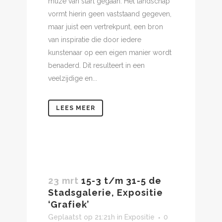
muze van start gegaan. Het landschap
vormt hierin geen vaststaand gegeven,
maar juist een vertrekpunt, een bron
van inspiratie die door iedere
kunstenaar op een eigen manier wordt
benaderd. Dit resulteert in een
veelzijdige en...
LEES MEER
23 mrt
15-3 t/m 31-5 de
Stadsgalerie, Expositie
‘Grafiek’
Geplaatst op 21:21h
in
Expositie
0