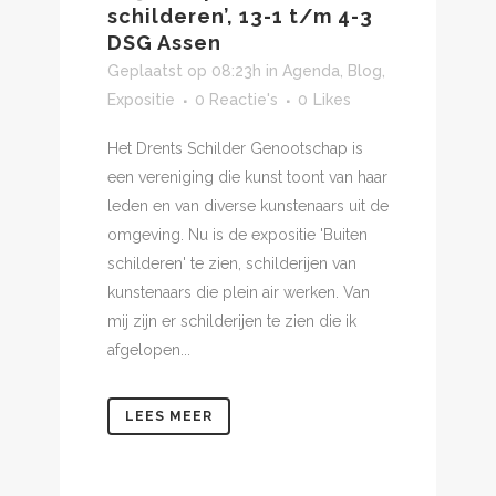
schilderen’, 13-1 t/m 4-3
DSG Assen
Geplaatst op 08:23h
in
Agenda
,
Blog
,
Expositie
0 Reactie's
0
Likes
Het Drents Schilder Genootschap is
een vereniging die kunst toont van haar
leden en van diverse kunstenaars uit de
omgeving. Nu is de expositie 'Buiten
schilderen' te zien, schilderijen van
kunstenaars die plein air werken. Van
mij zijn er schilderijen te zien die ik
afgelopen...
LEES MEER