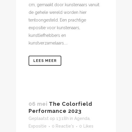
cm, gemaakt door kunstenaars vanuit
de gehele wereld worden hier
tentoongesteld. Een prachtige
expositie voor kunstenaars,
kunstliefhebbers en
kunstverzamelaars....
LEES MEER
06 mei
The Colorfield
Performance 2023
Geplaatst op 13:18h
in
Agenda
,
Expositie
0 Reactie's
0
Likes