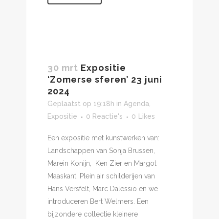
30 mrt
Expositie
‘Zomerse sferen’ 23 juni
2024
Geplaatst op 19:18h
in
Agenda
,
Expositie
0 Reactie's
0
Likes
Een expositie met kunstwerken van:
Landschappen van Sonja Brussen,
Marein Konijn, Ken Zier en Margot
Maaskant. Plein air schilderijen van
Hans Versfelt, Marc Dalessio en we
introduceren Bert Welmers. Een
bijzondere collectie kleinere