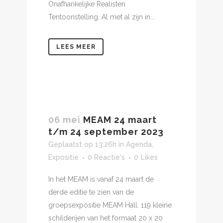
Onafhankelijke Realisten
Tentoonstelling. Al met al zijn in...
LEES MEER
06 mei
MEAM 24 maart
t/m 24 september 2023
Geplaatst op 13:26h
in
Agenda
,
Expositie
0 Reactie's
0
Likes
In het MEAM is vanaf 24 maart de
derde editie te zien van de
groepsexpositie MEAM Hall. 119 kleine
schilderijen van het formaat 20 x 20