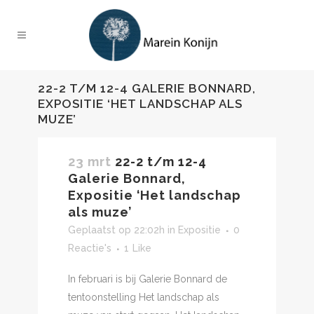
22-2 T/M 12-4 GALERIE BONNARD,
EXPOSITIE ‘HET LANDSCHAP ALS
MUZE’
23 mrt
22-2 t/m 12-4
Galerie Bonnard,
Expositie ‘Het landschap
als muze’
Geplaatst op 22:02h
in
Expositie
0
Reactie's
1
Like
In februari is bij Galerie Bonnard de
tentoonstelling Het landschap als