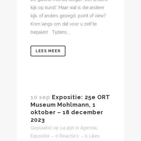
kijk op kunst'. Maar wat is die andere
kijk, of anders gezegd, point of view?
Kom langs om dat voor u zelf te
bepalen! Tijdens...
LEES MEER
10 sep
Expositie: 25e ORT
Museum Mohlmann, 1
oktober – 18 december
2023
Geplaatst op 14:49h
in
Agenda
,
Expositie
0 Reactie's
0
Likes