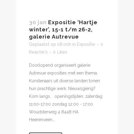
30 jan
Expositie ‘Hartje
winter’, 15-1 t/m 26-2,
galerie Autrevue
Geplaatst op 08:00h
in
Expositie
0
Reactie's
0
Likes
Doorlopend organiseert galerie
Autrevue exposities met een thema.
Kunstenaars uit diverse landen tonen
hun prachtige werk. Nieuwsgierig?
Kom langs. openingstijden: zaterdag
11:00-17:00 zondag 12:00 - 17:00
Woudsterweg 4 8448 HA
Heerenveen...