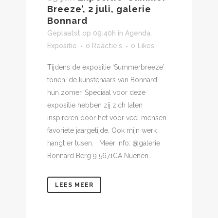
Breeze’, 2 juli, galerie
Bonnard
Geplaatst op 09:40h
in
Agenda
,
Expositie
0 Reactie's
0
Likes
Tijdens de expositie ‘Summerbreeze’
tonen ‘de kunstenaars van Bonnard’
hun zomer. Speciaal voor deze
expositie hebben zij zich laten
inspireren door het voor veel mensen
favoriete jaargetijde. Ook mijn werk
hangt er tusen. Meer info: @galerie
Bonnard Berg 9 5671CA Nuenen...
LEES MEER