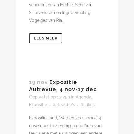
schilderijen van Michiel Schrijver.
Stillevens van oa Ingrid Smuling.
Vogeltjes van Ria...
LEES MEER
19 nov
Expositie
Autrevue, 4 nov-17 dec
Geplaatst op 13:29h
in
Agenda
,
Expositie
0 Reactie's
0
Likes
Expositie Land, Wad en zee is vanaf 4
november te zien bij galerie Autrevue.
De galerie met als slogan 'een andere