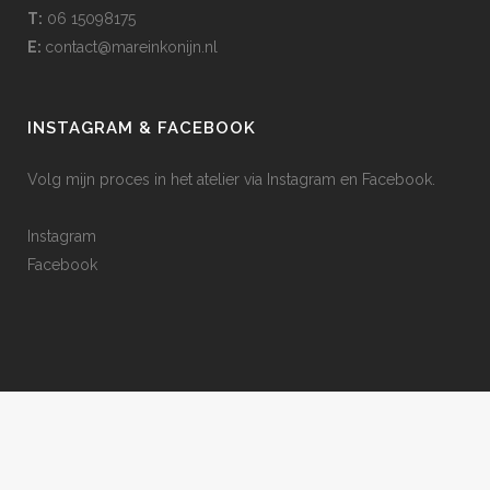
T:
06 15098175
E:
contact@mareinkonijn.nl
INSTAGRAM & FACEBOOK
Volg mijn proces in het atelier via Instagram en Facebook.
Instagram
Facebook