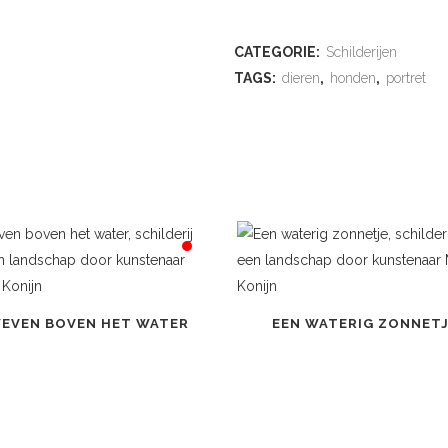
ADD TO WISHLIST
CATEGORIE:
Schilderijen
TAGS:
dieren
,
honden
,
portret
EVEN BOVEN HET WATER
EEN WATERIG ZONNET