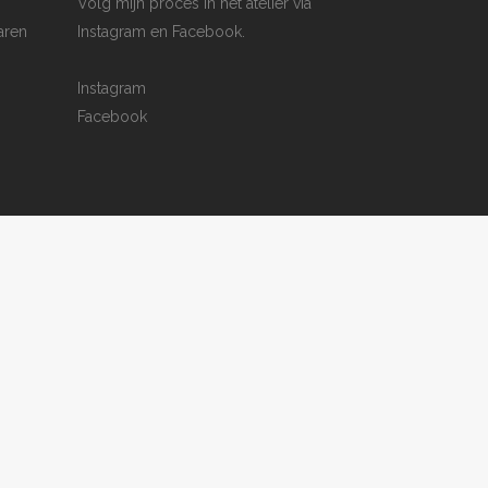
Volg mijn proces in het atelier via
aren
Instagram en Facebook.
Instagram
Facebook