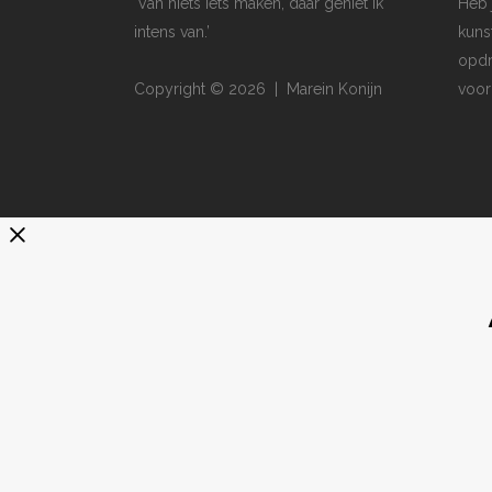
‘Van niets iets maken, daar geniet ik
Heb 
intens van.’
kuns
opdr
Copyright © 2026 | Marein Konijn
voor