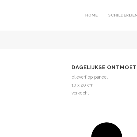
HOME
SCHILDERIJE
DAGELIJKSE ONTMOET
olieverf op paneel
10 x 20 cm
verkocht