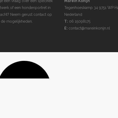
je een vraag over een specifiek
Marein Konijn
twerk of een hondenportret in
Tegenhoeskamp 34 9751 WP H
acht? Neem gerust contact op
Nederland
 de mogelijkheden.
T:
06 15098175
E:
contact@mareinkonijn.nl