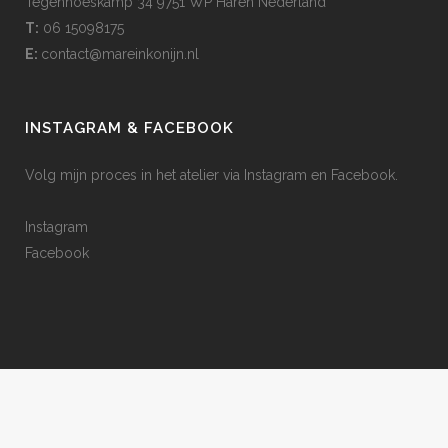
Tegenhoeskamp 34 9751 WP Haren Nederland
T:
06 15098175
E:
contact@mareinkonijn.nl
INSTAGRAM & FACEBOOK
Volg mijn proces in het atelier via Instagram en Facebook.
Instagram
Facebook