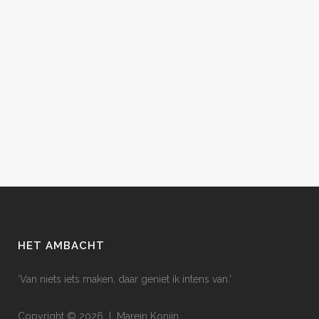
HET AMBACHT
‘Van niets iets maken, daar geniet ik intens van.’
Copyright © 2026 | Marein Konijn