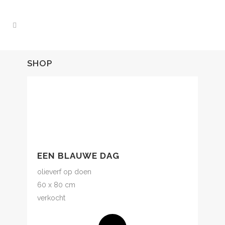
SHOP
EEN BLAUWE DAG
olieverf op doen
60 x 80 cm
verkocht