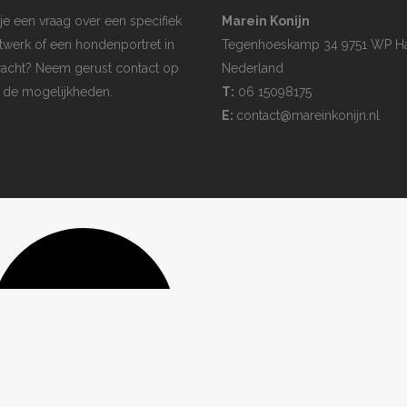
je een vraag over een specifiek
Marein Konijn
twerk of een hondenportret in
Tegenhoeskamp 34 9751 WP H
acht? Neem gerust contact op
Nederland
 de mogelijkheden.
T:
06 15098175
E:
contact@mareinkonijn.nl