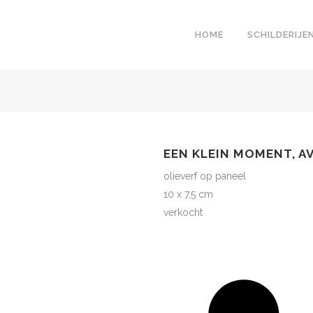
HOME
SCHILDERIJE
EEN KLEIN MOMENT, 
olieverf op paneel
10 x 7,5 cm
verkocht