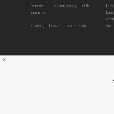
‘Van niets iets maken, daar geniet ik
Heb 
intens van.’
kuns
opdr
Copyright © 2026 | Marein Konijn
voor