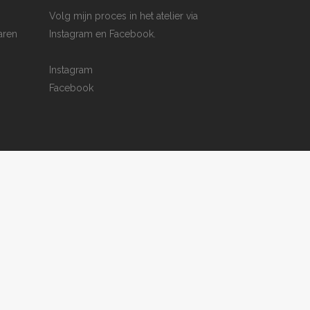
Volg mijn proces in het atelier via
aren
Instagram en Facebook.
Instagram
Facebook