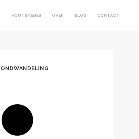
N
HOUTSNEDES
OVER
BLOG
CONTACT
AVONDWANDELING