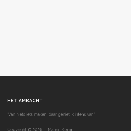
HET AMBACHT
‘Van niets iets maken, daar geniet ik intens van.’
Copyright © 2026 | Marein Konijn