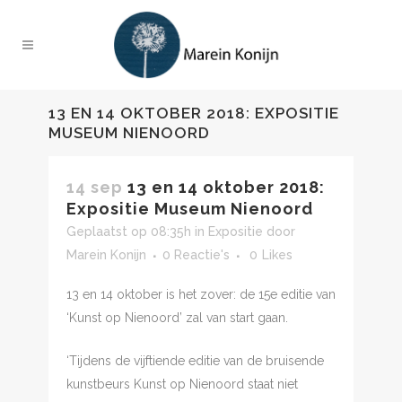
13 EN 14 OKTOBER 2018: EXPOSITIE
MUSEUM NIENOORD
14 sep
13 en 14 oktober 2018:
Expositie Museum Nienoord
Geplaatst op 08:35h
in
Expositie
door
Marein Konijn
0 Reactie's
0
Likes
13 en 14 oktober is het zover: de 15e editie van
‘Kunst op Nienoord’ zal van start gaan.
‘Tijdens de vijftiende editie van de bruisende
kunstbeurs Kunst op Nienoord staat niet