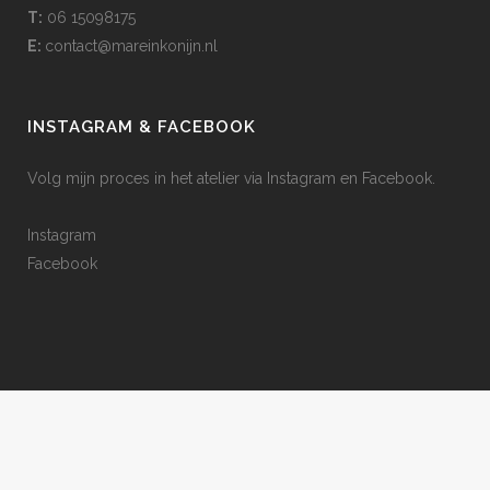
T:
06 15098175
E:
contact@mareinkonijn.nl
INSTAGRAM & FACEBOOK
Volg mijn proces in het atelier via Instagram en Facebook.
Instagram
Facebook