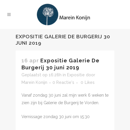
EXPOSITIE GALERIE DE BURGERIJ 30
JUNI 2019
16 apr
Expositie Galerie De
Burgerij 30 juni 2019
Geplaatst op 16:28h
in
Expositie
door
Marein Konijn
0 Reactie's
0
Likes
Vanaf zondag 30 juni zal mijn werk 6 weken te
zien zijn bij Galerie de Burgerij te Vorden.
Vernissage zondag 30 juni om 15:30