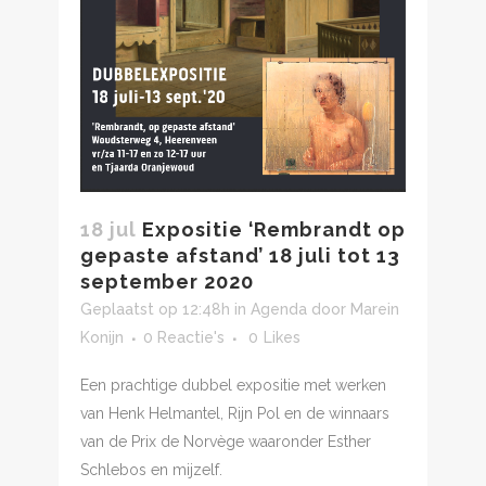
18 jul
Expositie ‘Rembrandt op
gepaste afstand’ 18 juli tot 13
september 2020
Geplaatst op 12:48h
in
Agenda
door
Marein
Konijn
0 Reactie's
0
Likes
Een prachtige dubbel expositie met werken
van Henk Helmantel, Rijn Pol en de winnaars
van de Prix de Norvège waaronder Esther
Schlebos en mijzelf.