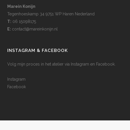
Marein Konijn
Tegenhoeskamp 34 9751 WP Haren Nederland
T:
06 15098175
E:
contact@mareinkonijn.nl
INSTAGRAM & FACEBOOK
Volg mijn proces in het atelier via Instagram en Facebook.
Instagram
Facebook