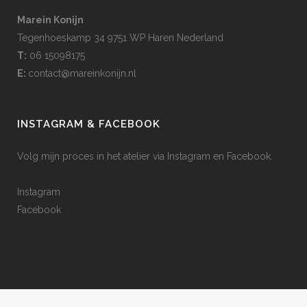
Marein Konijn
Tegenhoeskamp 34 9751 WP Haren Nederland
T:
06 15098175
E:
contact@mareinkonijn.nl
INSTAGRAM & FACEBOOK
Volg mijn proces in het atelier via Instagram en Facebook.
Instagram
Facebook