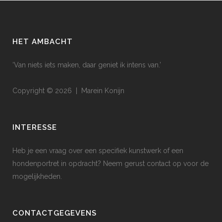
HET AMBACHT
‘Van niets iets maken, daar geniet ik intens van.’
Copyright © 2026 | Marein Konijn
INTERESSE
Heb je een vraag over een specifiek kunstwerk of een
hondenportret in opdracht? Neem gerust contact op voor de
mogelijkheden.
CONTACTGEGEVENS