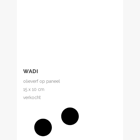
WADI
olieverf op paneel
15 x 10 cm
verkocht