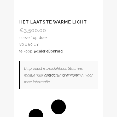
HET LAATSTE WARME LICHT
€
3,500.00
olieverf op doek
80 x 80 cm
te koop
@galerieBonnard
Dit product is beschikbaar. Stuur een
mailtje naar
contact@mareinkonijn.nl
voor
meer informatie.