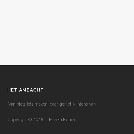
HET AMBACHT
‘Van niets iets maken, daar geniet ik intens van.’
Copyright © 2026 | Marein Konijn