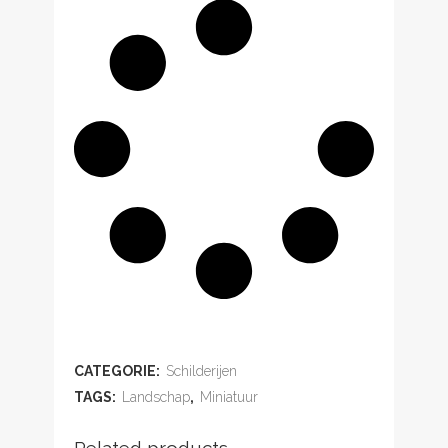
ADD TO WISHLIST
CATEGORIE:
Schilderijen
TAGS:
Landschap
,
Miniatuur