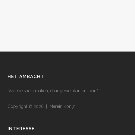
HET AMBACHT
‘Van niets iets maken, daar geniet ik intens van.’
Copyright © 2026 | Marein Konijn
INTERESSE