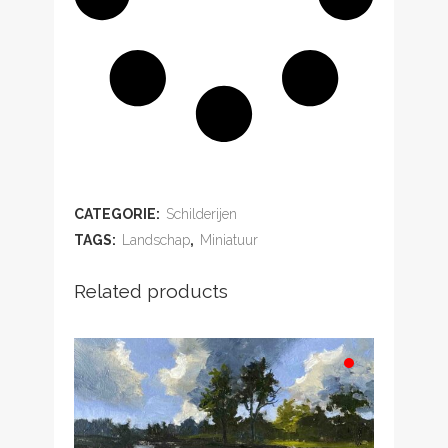
ADD TO WISHLIST
CATEGORIE:
Schilderijen
TAGS:
Landschap
,
Miniatuur
Related products