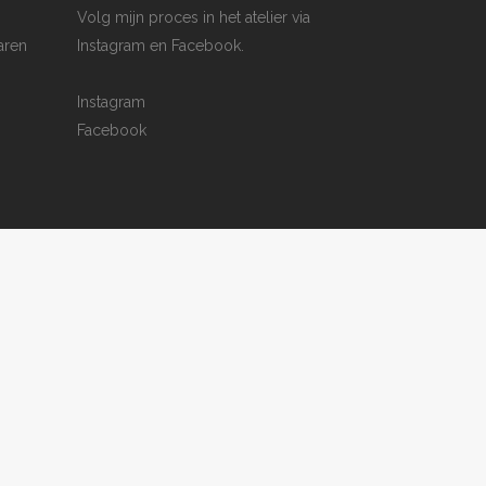
Volg mijn proces in het atelier via
aren
Instagram en Facebook.
Instagram
Facebook