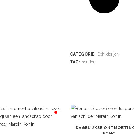
ADD TO WISHLIST
CATEGORIE:
Schilderijen
TAG:
honden
DAGELIJKSE ONTMOETIN
BONO