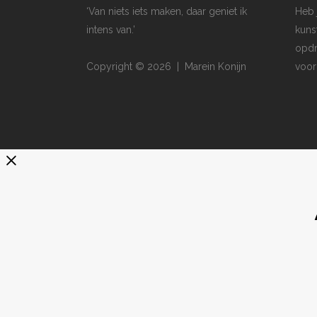
‘Van niets iets maken, daar geniet ik
Heb 
intens van.’
kuns
opdr
Copyright © 2026 | Marein Konijn
voor