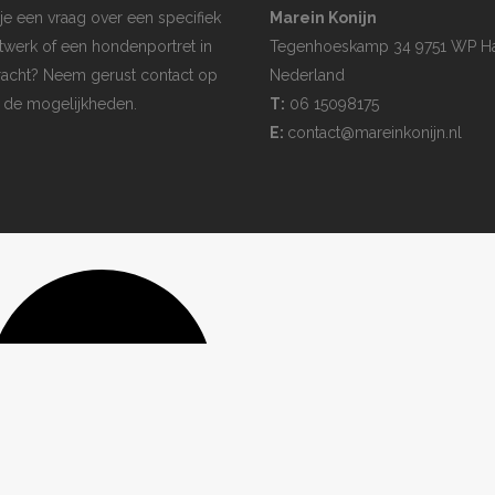
je een vraag over een specifiek
Marein Konijn
twerk of een hondenportret in
Tegenhoeskamp 34 9751 WP H
acht? Neem gerust contact op
Nederland
 de mogelijkheden.
T:
06 15098175
E:
contact@mareinkonijn.nl