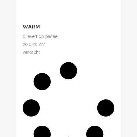
WARM
olieverf op paneel
20 x 20 cm
verkocht