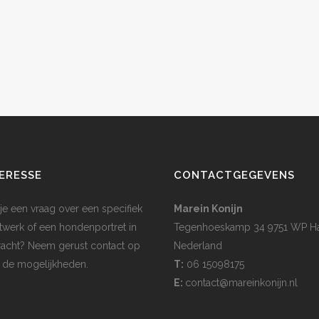
ERESSE
CONTACTGEGEVENS
je een vraag over een specifiek
Marein Konijn
twerk of een hondenportret in
Tegenhoeskamp 34 9751 WP H
acht? Neem gerust contact op
Nederland
 de mogelijkheden.
T:
06 15098175
E:
contact@mareinkonijn.nl