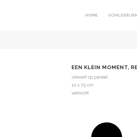
HOME
SCHILDERIJE
EEN KLEIN MOMENT, R
olieverf op paneel
10 x 7,5 cm
verkocht