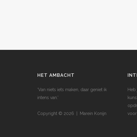
HET AMBACHT
INT
‘Van niets iets maken, daar geniet ik
Heb 
intens van.’
kuns
opdr
Copyright © 2026 | Marein Konijn
voor