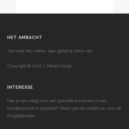
HET AMBACHT
‘Van niets iets maken, daar geniet ik intens van.’
Copyright © 2026 | Marein Konijn
INTERESSE
Heb je een vraag over een specifiek kunstwerk of een
hondenportret in opdracht? Neem gerust contact op voor de
mogelijkheden.