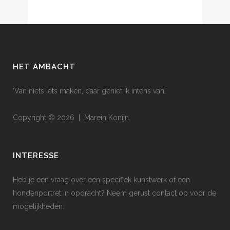
HET AMBACHT
‘Van niets iets maken, daar geniet ik intens van.’
Copyright © 2026 | Marein Konijn
INTERESSE
Heb je een vraag over een specifiek kunstwerk of een
hondenportret in opdracht? Neem gerust contact op voor de
mogelijkheden.