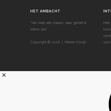
HET AMBACHT
INT
‘Van niets iets maken, daar geniet ik
Heb 
intens van.’
kuns
opdr
Copyright © 2026 | Marein Konijn
voor