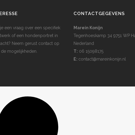
ERESSE
CONTACTGEGEVENS
je een vraag over een specifiek
Marein Konijn
twerk of een hondenportret in
Tegenhoeskamp 34 9751 WP H
acht? Neem gerust contact op
Nederland
 de mogelijkheden.
T:
06 15098175
E:
contact@mareinkonijn.nl